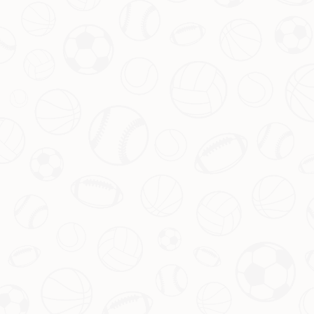
2026-08-09
《机动战士高达》S.H.Figuarts系列拉克丝·克莱因手办
即将面世
2026-08-09
杨奇揭秘众人拍摄山洞照片，疑似展示《黑神话：悟空》
DLC场景地府或龙宫
2026-08-09